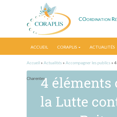
COordination Régi
ACCUEIL
CORAPLIS
ACTUALITÉS
Accueil
»
Actualités
»
Accompagner les publics
» 4
4 éléments 
Charentes
la Lutte con