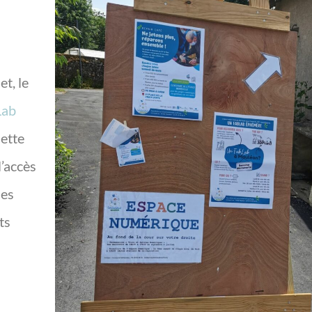
let, le
Lab
Cette
l’accès
ues
ts