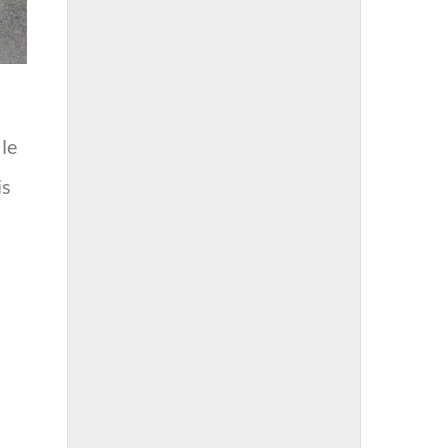
 le
is
s