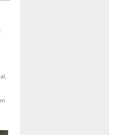
al,
’en