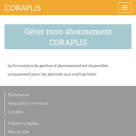
CORAPLIS
Ouvr
ou
Gérer mon abonnement
ferm
la
CORAPLIS
navig
Le formulaire de gestion d’abonnement est disponible
uniquement pour les abonnés aux mailing listes.
Partenaires
Associations membres
Coraplis
Mentions légales
Plan du site