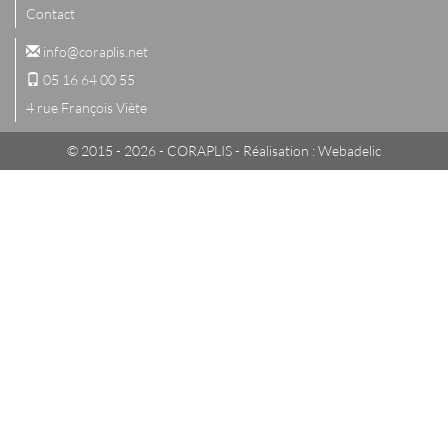
Contact
info@coraplis.net
05 16 64 00 55
4 rue François Viète
© 2015 - 2026 - CORAPLIS - Réalisation :
Webadelic