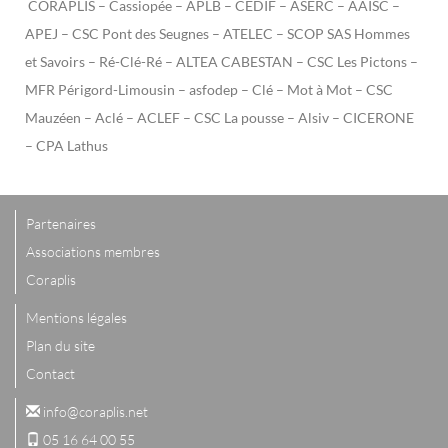
CORAPLIS – Cassiopée – APLB
–
CEDIF – ASERC – AAISC –
APEJ – CSC Pont des Seugnes – ATELEC – SCOP SAS Hommes
et Savoirs – Ré-Clé-Ré – ALTEA CABESTAN – CSC Les Pictons
–
MFR Périgord-Limousin
– asfodep
– Clé – Mot à Mot – CSC
Mauzéen – Aclé – ACLEF – CSC La pousse – Alsiv – CICERONE
– CPA Lathus
Partenaires
Associations membres
Coraplis
Mentions légales
Plan du site
Contact
info@coraplis.net
05 16 64 00 55