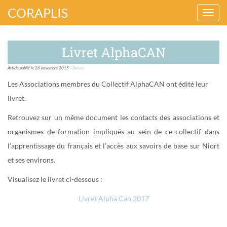
CORAPLIS
Ouvr
ou
Livret AlphaCAN
ferm
la
Article publié le 26 novembre 2015 -
Brèves
navig
Les Associations membres du Collectif AlphaCAN ont édité leur
livret.
Retrouvez sur un même document les contacts des associations et
organismes de formation impliqués au sein de ce collectif dans
l’apprentissage du français et l’accès aux savoirs de base sur Niort
et ses environs.
Visualisez le livret ci-dessous :
Livret Alpha Can 2017